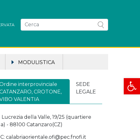
SERVATA
MODULISTICA
Apri la
Ordine interprovinciale
SEDE
CATANZARO, CROTONE,
LEGALE
VIBO VALENTIA
a Lucrezia della Valle, 19/25 (quartiere
la) - 88100 Catanzaro(CZ)
C: calabriaorientale.ofi@pec.fnofi.it