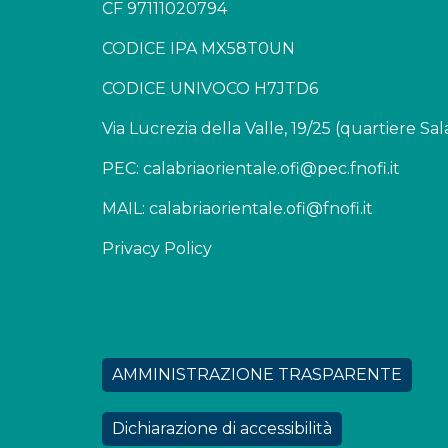
CF 97111020794
CODICE IPA MX58T0UN
CODICE UNIVOCO H7JTD6
Via Lucrezia della Valle, 19/25 (quartiere S
PEC: calabriaorientale.ofi@pec.fnofi.it
MAIL: calabriaorientale.ofi@fnofi.it
Privacy Policy
AMMINISTRAZIONE TRASPARENTE
Dichiarazione di accessibilità