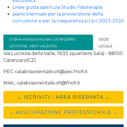
esclusività
Linee guida apertura Studio Fisioterapia
piano triennale per la prevenzione della
corruzione e per la trasparenza p.t.p.c.2023-2026
Ordine interprovinciale CATANZARO,
SEDE
CROTONE, VIBO VALENTIA
LEGALE
Via Lucrezia della Valle, 19/25 (quartiere Sala) - 88100
Catanzaro(CZ)
PEC: calabriaorientale.ofi@pec.fnofi.it
MAIL: calabriaorientale.ofi@fnofi.it
→ ISCRIVITI - AREA RISERVATA ←
→ ASSICURAZIONE PROFESSIONALE ←