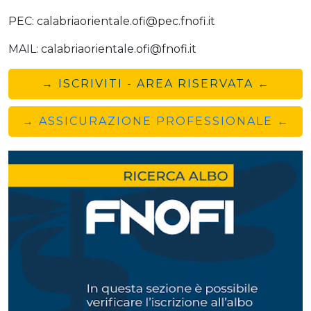
PEC: calabriaorientale.ofi@pec.fnofi.it
MAIL: calabriaorientale.ofi@fnofi.it
→ ISCRIVITI - AREA RISERVATA ←
→ ASSICURAZIONE PROFESSIONALE ←