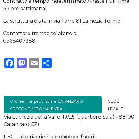
Contratto a tempo indeterminato Anaste Full Time
38 ore settimanali
La struttura è sita in via Torre 81 Lamezia Terme
Contattare tramite telefono al
0968407388
Facebook
Mastodon
Email
Condividi
Ordine interprovinciale CATANZARO,
SEDE
CROTONE, VIBO VALENTIA
LEGALE
Via Lucrezia della Valle, 19/25 (quartiere Sala) - 88100
Catanzaro(CZ)
PEC: calabriaorientale.ofi@pec.fnofi.it