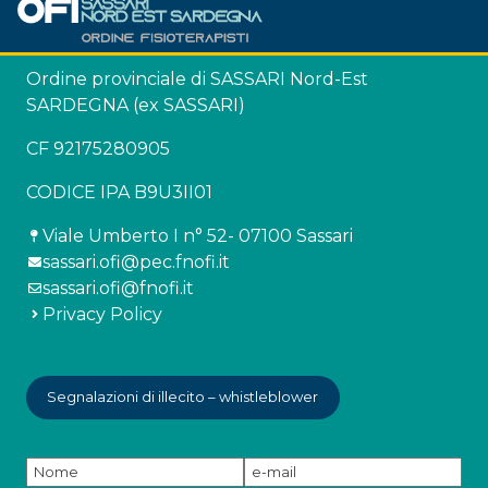
Ordine provinciale di SASSARI Nord-Est
SARDEGNA (ex SASSARI)
CF 92175280905
CODICE IPA B9U3II01
Viale Umberto I n° 52- 07100 Sassari
sassari.ofi@pec.fnofi.it
sassari.ofi@fnofi.it
Privacy Policy
Segnalazioni di illecito – whistleblower