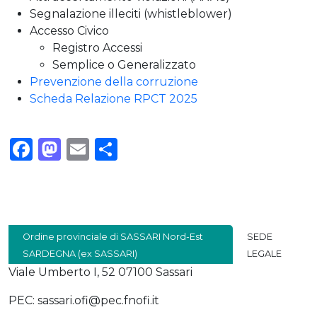
Segnalazione illeciti (whistleblower)
Accesso Civico
Registro Accessi
Semplice o Generalizzato
Prevenzione della corruzione
Scheda Relazione RPCT 2025
Facebook
Mastodon
Email
Condividi
Ordine provinciale di SASSARI Nord-Est
SEDE
SARDEGNA (ex SASSARI)
LEGALE
Viale Umberto I, 52 07100 Sassari
PEC: sassari.ofi@pec.fnofi.it