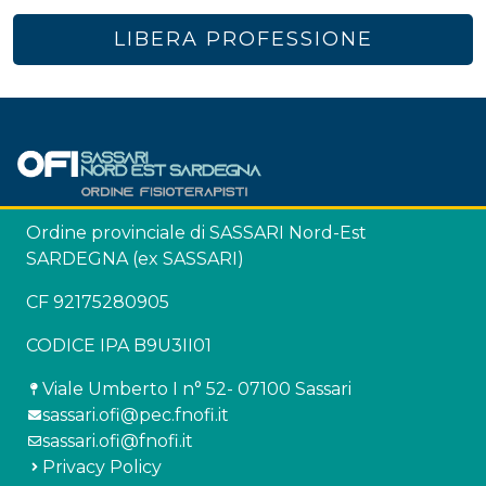
LIBERA PROFESSIONE
Ordine provinciale di SASSARI Nord-Est
SARDEGNA (ex SASSARI)
CF 92175280905
CODICE IPA B9U3II01
Viale Umberto I n° 52- 07100 Sassari
sassari.ofi@pec.fnofi.it
sassari.ofi@fnofi.it
Privacy Policy