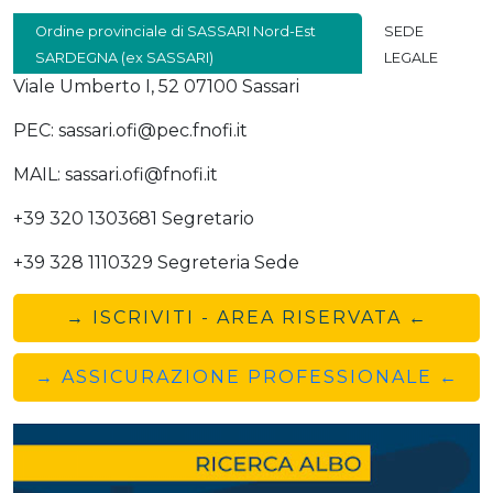
Ordine provinciale di SASSARI Nord-Est
SEDE
SARDEGNA (ex SASSARI)
LEGALE
Viale Umberto I, 52 07100 Sassari
PEC: sassari.ofi@pec.fnofi.it
MAIL: sassari.ofi@fnofi.it
+39 320 1303681 Segretario
+39 328 1110329 Segreteria Sede
→ ISCRIVITI - AREA RISERVATA ←
→ ASSICURAZIONE PROFESSIONALE ←