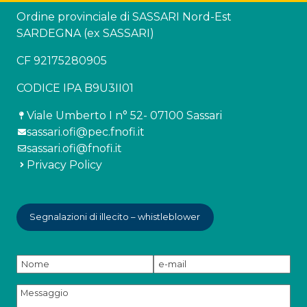
Ordine provinciale di SASSARI Nord-Est
SARDEGNA (ex SASSARI)
CF 92175280905
CODICE IPA B9U3II01
Viale Umberto I n° 52- 07100 Sassari
sassari.ofi@pec.fnofi.it
sassari.ofi@fnofi.it
Privacy Policy
Segnalazioni di illecito – whistleblower