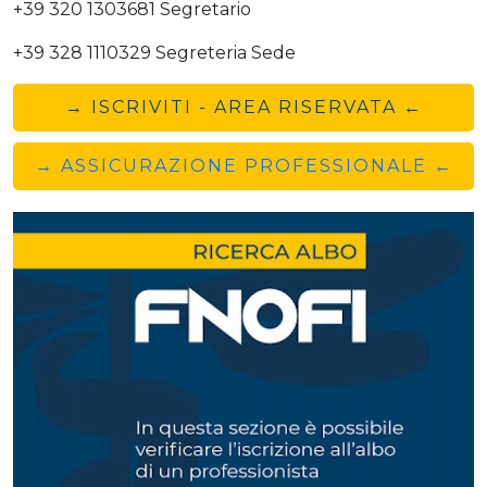
+39 320 1303681 Segretario
+39 328 1110329 Segreteria Sede
→ ISCRIVITI - AREA RISERVATA ←
→ ASSICURAZIONE PROFESSIONALE ←