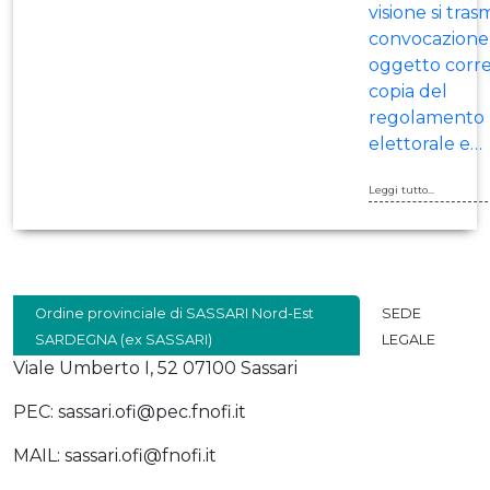
visione si tras
convocazione 
oggetto corr
copia del
regolamento
elettorale e…
Leggi tutto...
Ordine provinciale di SASSARI Nord-Est
SEDE
SARDEGNA (ex SASSARI)
LEGALE
Viale Umberto I, 52 07100 Sassari
PEC: sassari.ofi@pec.fnofi.it
MAIL: sassari.ofi@fnofi.it