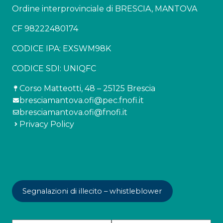
Ordine interprovinciale di BRESCIA, MANTOVA
CF 98222480174
CODICE IPA: EXSWM98K
CODICE SDI: UNIQFC
Corso Matteotti, 48 – 25125 Brescia
bresciamantova.ofi@pec.fnofi.it
bresciamantova.ofi@fnofi.it
Privacy Policy
Segnalazioni di illecito – whistleblower