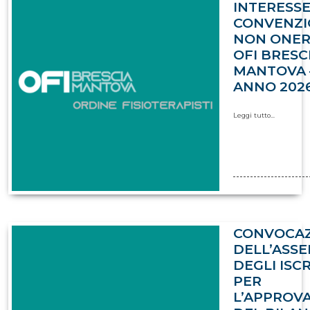
INTERESS
CONVENZI
NON ONE
OFI BRESC
MANTOVA 
ANNO 202
Leggi tutto...
CONVOCA
DELL’ASS
DEGLI ISCR
PER
L’APPROV