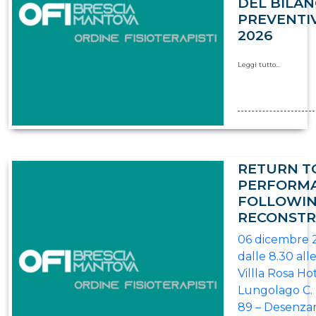
DEL BILAN
PREVENTI
2026
Leggi tutto...
RETURN T
PERFORM
FOLLOWIN
RECONSTR
06 dicembre 
dalle 8.30 all
Villla Rosa Hot
Lungolago C. B
89 – Desenza