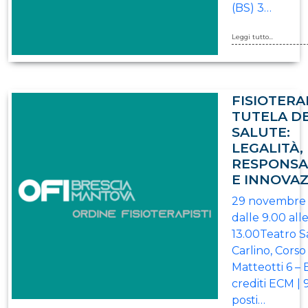
(BS) 3…
Leggi tutto...
FISIOTERA
TUTELA D
SALUTE:
LEGALITÀ,
RESPONSA
E INNOVA
29 novembre 
dalle 9.00 all
13.00Teatro S
Carlino, Corso
Matteotti 6 – 
crediti ECM | 
posti…