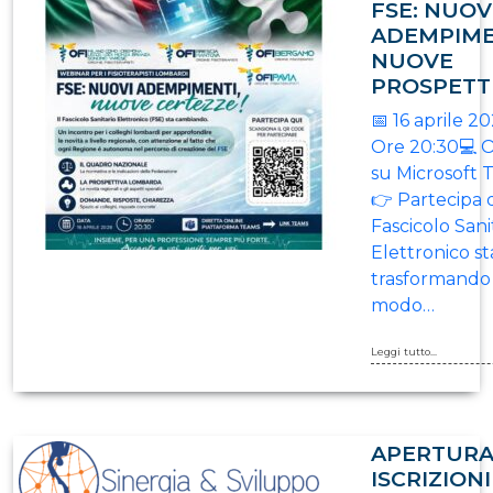
FSE: NUOV
ADEMPIME
NUOVE
PROSPETT
📅 16 aprile 2
Ore 20:30💻 
su Microsoft 
👉 Partecipa q
Fascicolo Sani
Elettronico st
trasformando 
modo…
Leggi tutto...
APERTUR
ISCRIZIONI