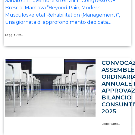
Sabato 21 novembre si terrà il 1° Congresso OFI
Brescia–Mantova:“Beyond Pain, Modern
Musculoskeletal Rehabilitation (Management)”,
una giornata di approfondimento dedicata…
Leggi tutto...
CONVOCA
ASSEMBLE
ORDINARI
ANNUALE 
APPROVAZ
BILANCIO
CONSUNTI
2025
Leggi tutto...