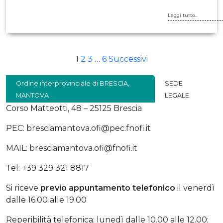
Leggi tutto...
PAGINAZIONE
1
2
3
…
6
Successivi
DEGLI
Ordine interprovinciale di BRESCIA,
SEDE
ARTICOLI
MANTOVA
LEGALE
Corso Matteotti, 48 – 25125 Brescia
PEC: bresciamantova.ofi@pec.fnofi.it
MAIL: bresciamantova.ofi@fnofi.it
Tel: +39 329 321 8817
Si riceve
previo
appuntamento telefonico
il venerdì
dalle 16.00 alle 19.00
Reperibilità telefonica: lunedì dalle 10.00 alle 12.00;