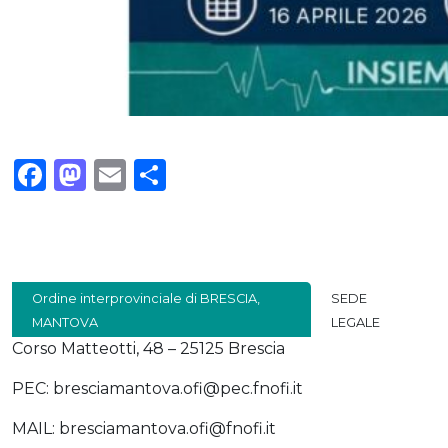
Facebook
Mastodon
Email
Condividi
Ordine interprovinciale di BRESCIA,
SEDE
MANTOVA
LEGALE
Corso Matteotti, 48 – 25125 Brescia
PEC: bresciamantova.ofi@pec.fnofi.it
MAIL: bresciamantova.ofi@fnofi.it