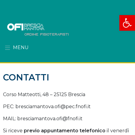
Apri la
MENU
CONTATTI
Corso Matteotti, 48 – 25125 Brescia
PEC: bresciamantova.ofi@pec.fnofi.it
MAIL: bresciamantova.ofi@fnofi.it
Si riceve
previo
appuntamento telefonico
il venerdì