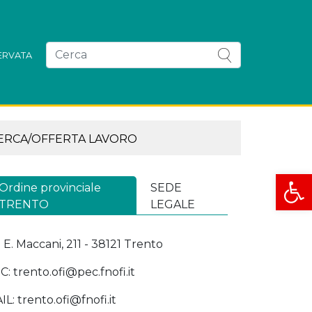
SERVATA
ERCA/OFFERTA LAVORO
Apri la
Ordine provinciale
SEDE
TRENTO
LEGALE
a E. Maccani, 211 - 38121 Trento
C: trento.ofi@pec.fnofi.it
IL: trento.ofi@fnofi.it