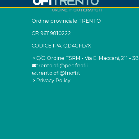
Ordine provinciale TRENTO
CF: 96119810222
CODICE IPA: QD4GFLVX
C/O Ordine TSRM - Via E. Maccani, 211 - 3
trento.ofi@pec.fnofi.i
trento.ofi@fnofi.it
Privacy Policy