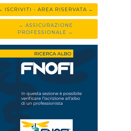
→ ISCRIVITI - AREA RISERVATA ←
→ ASSICURAZIONE
PROFESSIONALE ←