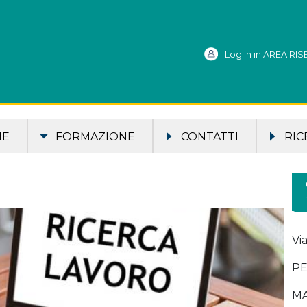
Log In in AREA RI
ME
FORMAZIONE
CONTATTI
RIC
Vi
PE
MA