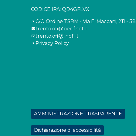
CODICE IPA: QD4GFLVX
C/O Ordine TSRM - Via E. Maccani, 211 - 3
trento.ofi@pec.fnofi.i
trento.ofi@fnofi.it
Privacy Policy
AMMINISTRAZIONE TRASPARENTE
Dichiarazione di accessibilità