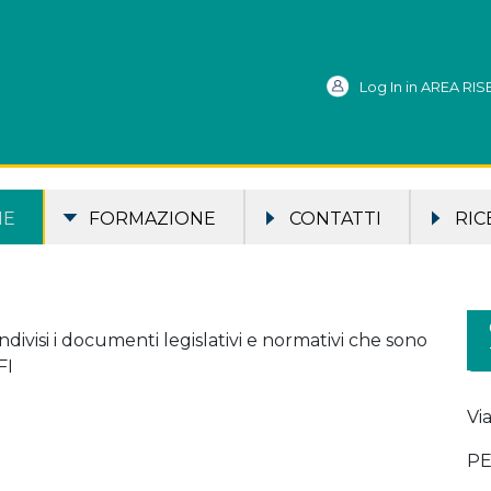
Log In in AREA RI
ME
FORMAZIONE
CONTATTI
RIC
ivisi i documenti legislativi e normativi che sono
FI
Vi
PE