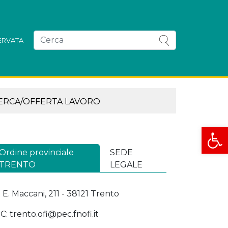
SERVATA
ERCA/OFFERTA LAVORO
Apri la
Ordine provinciale
SEDE
TRENTO
LEGALE
a E. Maccani, 211 - 38121 Trento
C: trento.ofi@pec.fnofi.it