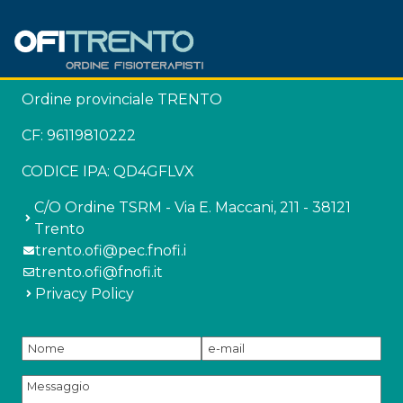
Ordine provinciale TRENTO
CF: 96119810222
CODICE IPA: QD4GFLVX
C/O Ordine TSRM - Via E. Maccani, 211 - 38121
Trento
trento.ofi@pec.fnofi.i
trento.ofi@fnofi.it
Privacy Policy