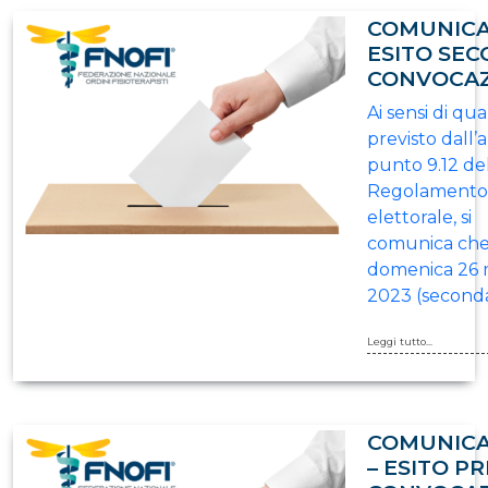
COMUNICA
ESITO SE
CONVOCA
Ai sensi di qu
previsto dall’a
punto 9.12 de
Regolamento
elettorale, si
comunica ch
domenica 26 
2023 (second
Leggi tutto...
COMUNICA
– ESITO P