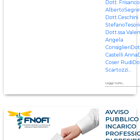
Dott. Frisanco
AlbertoSegret
Dott.Ceschini
StefanoTesori
Dott.ssa Valen
Angela
ConsiglieriDot
Castelli Anna
Coser RudiDot
Scartozzi…
Leggi tutto...
AVVISO
PUBBLICO
INCARICO
PROFESSI