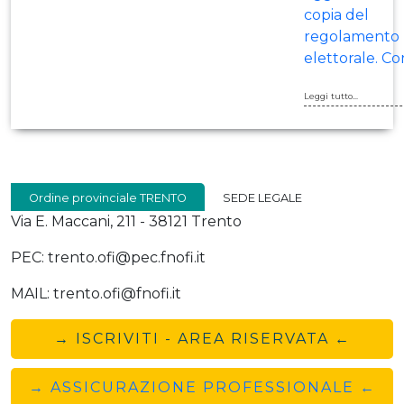
copia del
regolamento
elettorale. Co
Leggi tutto...
Ordine provinciale TRENTO
SEDE LEGALE
Via E. Maccani, 211 - 38121 Trento
PEC: trento.ofi@pec.fnofi.it
MAIL: trento.ofi@fnofi.it
→ ISCRIVITI - AREA RISERVATA ←
→ ASSICURAZIONE PROFESSIONALE ←