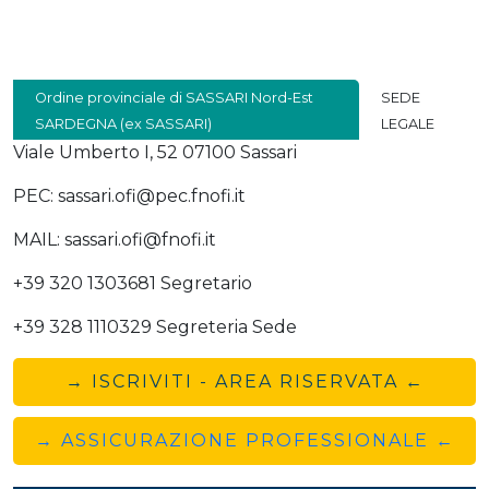
Ordine provinciale di SASSARI Nord-Est
SEDE
SARDEGNA (ex SASSARI)
LEGALE
Viale Umberto I, 52 07100 Sassari
PEC: sassari.ofi@pec.fnofi.it
MAIL: sassari.ofi@fnofi.it
+39 320 1303681 Segretario
+39 328 1110329 Segreteria Sede
→ ISCRIVITI - AREA RISERVATA ←
→ ASSICURAZIONE PROFESSIONALE ←