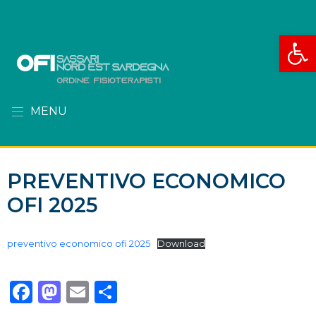
Apri la
MENU
PREVENTIVO ECONOMICO
OFI 2025
preventivo economico ofi 2025
Download
Facebook
Mastodon
Email
Condividi