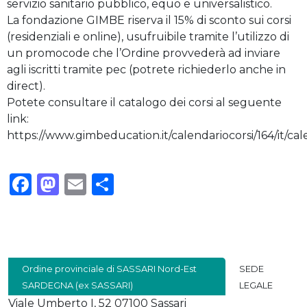
servizio sanitario pubblico, equo e universalistico.
La fondazione GIMBE riserva il 15% di sconto sui corsi
(residenziali e online), usufruibile tramite l’utilizzo di
un promocode che l’Ordine provvederà ad inviare
agli iscritti tramite pec (potrete richiederlo anche in
direct).
Potete consultare il catalogo dei corsi al seguente
link:
https://www.gimbeducation.it/calendariocorsi/164/it/cal
Facebook
Mastodon
Email
Condividi
Ordine provinciale di SASSARI Nord-Est
SEDE
SARDEGNA (ex SASSARI)
LEGALE
Viale Umberto I, 52 07100 Sassari