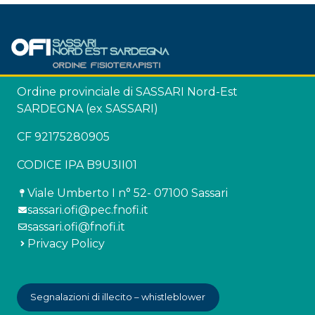
Ordine provinciale di SASSARI Nord-Est
SARDEGNA (ex SASSARI)
CF 92175280905
CODICE IPA B9U3II01
Viale Umberto I n° 52- 07100 Sassari
sassari.ofi@pec.fnofi.it
sassari.ofi@fnofi.it
Privacy Policy
Segnalazioni di illecito – whistleblower