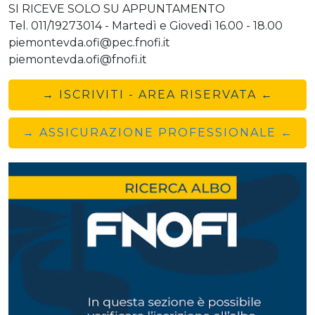
SI RICEVE SOLO SU APPUNTAMENTO
Tel. 011/19273014 - Martedì e Giovedì 16.00 - 18.00
piemontevda.ofi@pec.fnofi.it
piemontevda.ofi@fnofi.it
→ ISCRIVITI - AREA RISERVATA ←
→ ASSICURAZIONE PROFESSIONALE ←