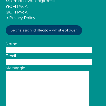
piemontevda.ofi@fnofi.it
OFI PVdA
OFI PVdA
Privacy Policy
Segnalazioni di illecito – whistleblower
Nome
Email
Messaggio