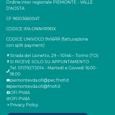
Ordine inter regionale PIEMONTE - VALLE
D'AOSTA
CF 96103660047
CODICE IPA ONNYR9RX
CODICE UNIVOCO 9VI6RR (fatturazione
con split payment)
Strada del Lionetto, 29 – 10146 – Torino (TO)
SI RICEVE SOLO SU APPUNTAMENTO
Tel. 011/19273014 - Martedì e Giovedì 16.00 -
18.00
piemontevda.ofi@pec.fnofi.it
piemontevda.ofi@fnofi.it
OFI PVdA
OFI PVdA
Privacy Policy