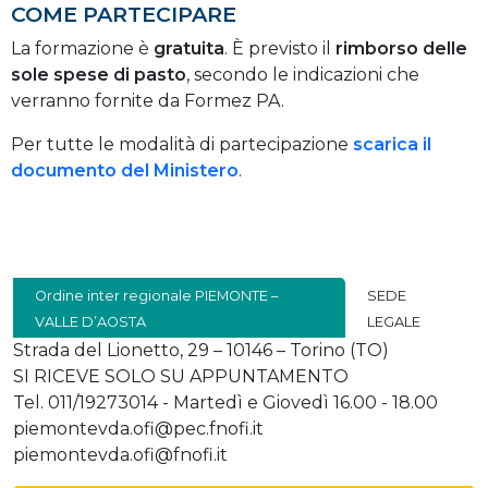
COME PARTECIPARE
La formazione è
gratuita
. È previsto il
rimborso delle
sole spese di pasto
, secondo le indicazioni che
verranno fornite da Formez PA.
Per tutte le modalità di partecipazione
scarica il
documento del Ministero
.
Ordine inter regionale PIEMONTE –
SEDE
VALLE D’AOSTA
LEGALE
Strada del Lionetto, 29 – 10146 – Torino (TO)
SI RICEVE SOLO SU APPUNTAMENTO
Tel. 011/19273014 - Martedì e Giovedì 16.00 - 18.00
piemontevda.ofi@pec.fnofi.it
piemontevda.ofi@fnofi.it