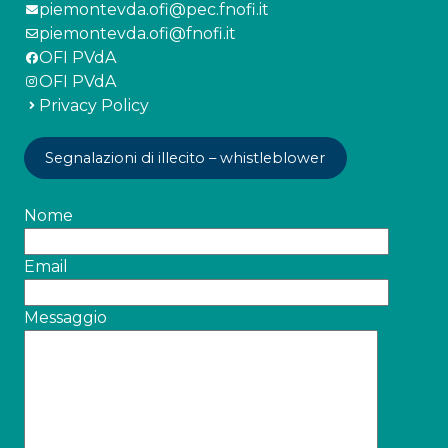
piemontevda.ofi@pec.fnofi.it
piemontevda.ofi@fnofi.it
OFI PVdA
OFI PVdA
Privacy Policy
Segnalazioni di illecito – whistleblower
Nome
Email
Messaggio