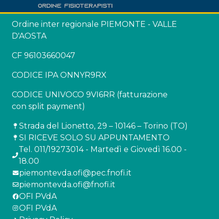
Ordine inter regionale PIEMONTE - VALLE
D'AOSTA
CF 96103660047
CODICE IPA ONNYR9RX
CODICE UNIVOCO 9VI6RR (fatturazione
con split payment)
Strada del Lionetto, 29 – 10146 – Torino (TO)
SI RICEVE SOLO SU APPUNTAMENTO
Tel. 011/19273014 - Martedì e Giovedì 16.00 -
18.00
piemontevda.ofi@pec.fnofi.it
piemontevda.ofi@fnofi.it
OFI PVdA
OFI PVdA