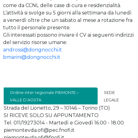
come da CCNL delle case di cura e residenzialità.
L’attività si svolge su 5 giorni alla settimana da lunedì
a venerdì oltre che un sabato al mese a rotazione fra
tutto il personale presente.
Gli interessati possono inviare il CV ai seguenti indirizzi
del servizio risorse umane:
androssi@dongnocchi.it
bmarini@dongnocchi.it
Ordine inter regionale PIEMONTE –
SEDE
VALLE D’AOSTA
LEGALE
Strada del Lionetto, 29 – 10146 – Torino (TO)
SI RICEVE SOLO SU APPUNTAMENTO
Tel. 011/19273014 - Martedì e Giovedì 16.00 - 18.00
piemontevda.ofi@pec.fnofi.it
piemontevda.ofi@fnofi.it