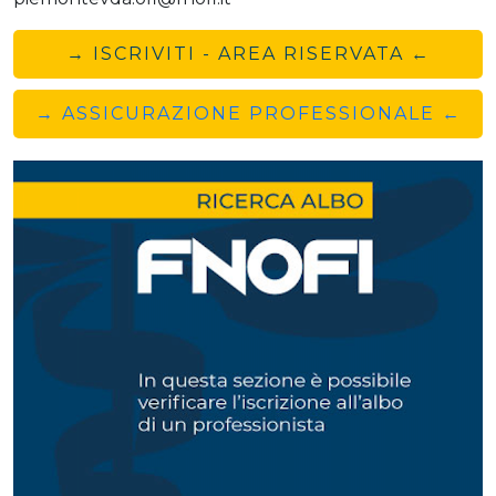
→ ISCRIVITI - AREA RISERVATA ←
→ ASSICURAZIONE PROFESSIONALE ←