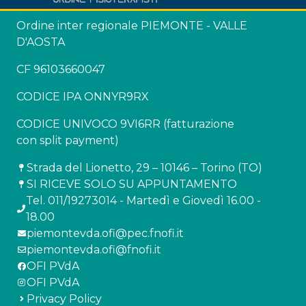
Ordine inter regionale PIEMONTE - VALLE
D'AOSTA
CF 96103660047
CODICE IPA ONNYR9RX
CODICE UNIVOCO 9VI6RR (fatturazione
con split payment)
Strada del Lionetto, 29 – 10146 – Torino (TO)
SI RICEVE SOLO SU APPUNTAMENTO
Tel. 011/19273014 - Martedì e Giovedì 16.00 -
18.00
piemontevda.ofi@pec.fnofi.it
piemontevda.ofi@fnofi.it
OFI PVdA
OFI PVdA
Privacy Policy