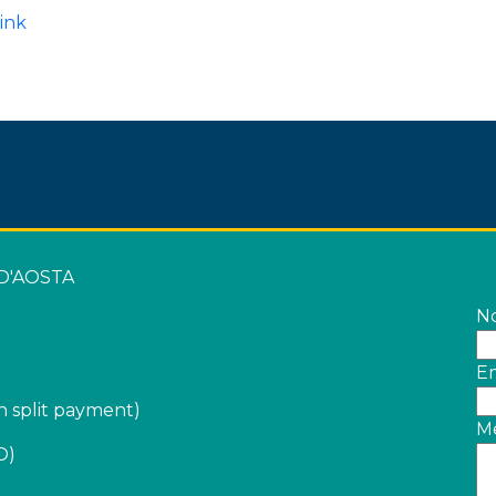
ink
 D'AOSTA
N
Em
 split payment)
M
O)