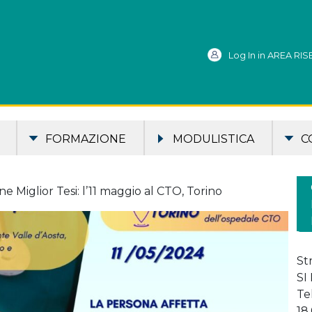
Log In in AREA RI
FORMAZIONE
MODULISTICA
C
 Miglior Tesi: l’11 maggio al CTO, Torino
St
SI
Te
18