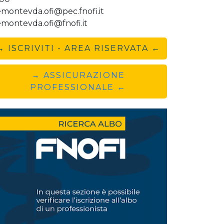
emontevda.ofi@pec.fnofi.it
emontevda.ofi@fnofi.it
→ ISCRIVITI - AREA RISERVATA ←
→ ASSICURAZIONE
PROFESSIONALE ←