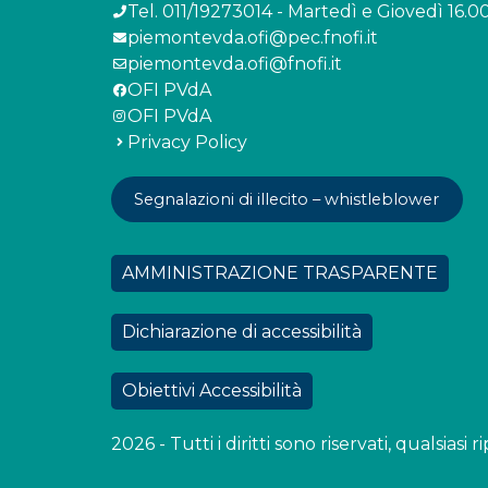
Tel. 011/19273014 - Martedì e Giovedì 16.00
piemontevda.ofi@pec.fnofi.it
piemontevda.ofi@fnofi.it
OFI PVdA
OFI PVdA
Privacy Policy
Segnalazioni di illecito – whistleblower
AMMINISTRAZIONE TRASPARENTE
Dichiarazione di accessibilità
Obiettivi Accessibilità
2026 - Tutti i diritti sono riservati, qualsias