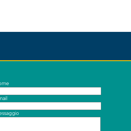
ome
ail
essaggio