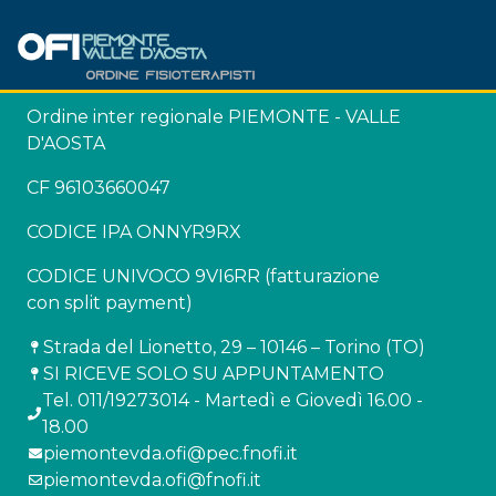
Ordine inter regionale PIEMONTE - VALLE
D'AOSTA
CF 96103660047
CODICE IPA ONNYR9RX
CODICE UNIVOCO 9VI6RR (fatturazione
con split payment)
Strada del Lionetto, 29 – 10146 – Torino (TO)
SI RICEVE SOLO SU APPUNTAMENTO
Tel. 011/19273014 - Martedì e Giovedì 16.00 -
18.00
piemontevda.ofi@pec.fnofi.it
piemontevda.ofi@fnofi.it