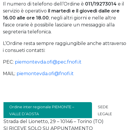
Il numero di telefono dell’Ordine è
011/19273014
e il
servizio è operativo
il martedì e il giovedì dalle ore
16.00 alle ore 18.00
; negli altri giorni e nelle altre
fasce orarie è possibile lasciare un messaggio alla
segreteria telefonica.
L’Ordine resta sempre raggiungibile anche attraverso
i consueti contatti:
PEC:
piemontevda.ofi@pec.fnofi.it
MAIL:
piemontevda.ofi@fnofi.it
Ordine inter regionale PIEMONTE –
SEDE
VALLE D’AOSTA
LEGALE
Strada del Lionetto, 29 – 10146 – Torino (TO)
SI RICEVE SOLO SU APPUNTAMENTO