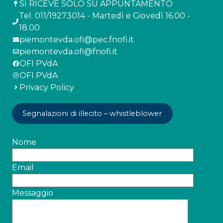
SI RICEVE SOLO SU APPUNTAMENTO
Tel. 011/19273014 - Martedì e Giovedì 16.00 -
18.00
piemontevda.ofi@pec.fnofi.it
piemontevda.ofi@fnofi.it
OFI PVdA
OFI PVdA
Privacy Policy
Segnalazioni di illecito – whistleblower
Nome
Email
Messaggio