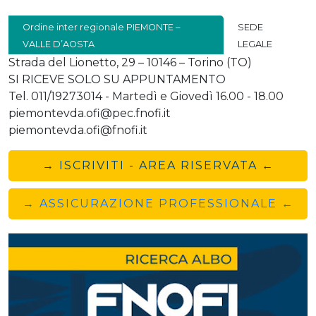
Ordine inter regionale PIEMONTE –
SEDE
VALLE D’AOSTA
LEGALE
Strada del Lionetto, 29 – 10146 – Torino (TO)
SI RICEVE SOLO SU APPUNTAMENTO
Tel. 011/19273014 - Martedì e Giovedì 16.00 - 18.00
piemontevda.ofi@pec.fnofi.it
piemontevda.ofi@fnofi.it
→ ISCRIVITI - AREA RISERVATA ←
→ ASSICURAZIONE PROFESSIONALE ←