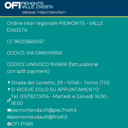
Ordine inter regionale PIEMONTE - VALLE
D'AOSTA
CF 96103660047
CODICE IPA ONNYR9RX
CODICE UNIVOCO 9VI6RR (fatturazione
con split payment)
Strada del Lionetto, 29 – 10146 – Torino (TO)
SI RICEVE SOLO SU APPUNTAMENTO
Tel. 011/19273014 - Martedì e Giovedì 16.00 -
18.00
piemontevda.ofi@pec.fnofi.it
piemontevda.ofi@fnofi.it
OFI PVdA