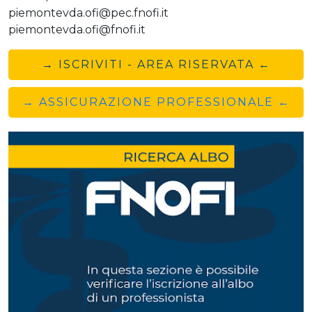
piemontevda.ofi@pec.fnofi.it
piemontevda.ofi@fnofi.it
→ ISCRIVITI - AREA RISERVATA ←
→ ASSICURAZIONE PROFESSIONALE ←