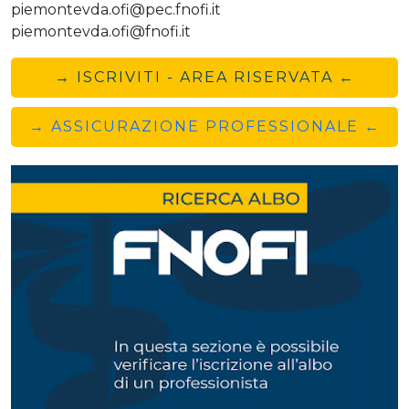
piemontevda.ofi@pec.fnofi.it
piemontevda.ofi@fnofi.it
→ ISCRIVITI - AREA RISERVATA ←
→ ASSICURAZIONE PROFESSIONALE ←