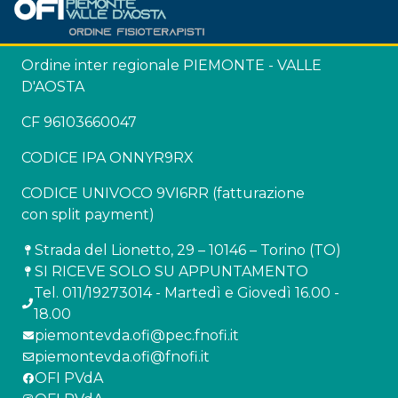
Ordine inter regionale PIEMONTE - VALLE
D'AOSTA
CF 96103660047
CODICE IPA ONNYR9RX
CODICE UNIVOCO 9VI6RR (fatturazione
con split payment)
Strada del Lionetto, 29 – 10146 – Torino (TO)
SI RICEVE SOLO SU APPUNTAMENTO
Tel. 011/19273014 - Martedì e Giovedì 16.00 -
18.00
piemontevda.ofi@pec.fnofi.it
piemontevda.ofi@fnofi.it
OFI PVdA