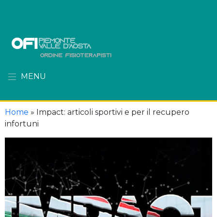
MENU
Home
»
Impact: articoli sportivi e per il recupero
infortuni