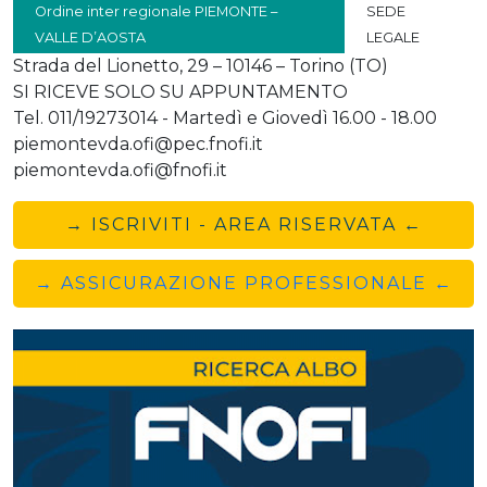
Ordine inter regionale PIEMONTE –
SEDE
VALLE D’AOSTA
LEGALE
Strada del Lionetto, 29 – 10146 – Torino (TO)
SI RICEVE SOLO SU APPUNTAMENTO
Tel. 011/19273014 - Martedì e Giovedì 16.00 - 18.00
piemontevda.ofi@pec.fnofi.it
piemontevda.ofi@fnofi.it
→ ISCRIVITI - AREA RISERVATA ←
→ ASSICURAZIONE PROFESSIONALE ←