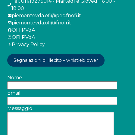
Tel. 011/19273014 - Martedì e Giovedì 16.00 -
18.00
piemontevda.ofi@pec.fnofi.it
piemontevda.ofi@fnofi.it
OFI PVdA
OFI PVdA
Privacy Policy
Segnalazioni di illecito – whistleblower
Nome
Email
Messaggio