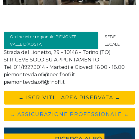
Ordine inter regionale PIEMONTE –
SEDE
VALLE D’AOSTA
LEGALE
Strada del Lionetto, 29 – 10146 – Torino (TO)
SI RICEVE SOLO SU APPUNTAMENTO
Tel. 011/19273014 - Martedì e Giovedì 16.00 - 18.00
piemontevda.ofi@pec.fnofi.it
piemontevda.ofi@fnofi.it
→ ISCRIVITI - AREA RISERVATA ←
→ ASSICURAZIONE PROFESSIONALE ←