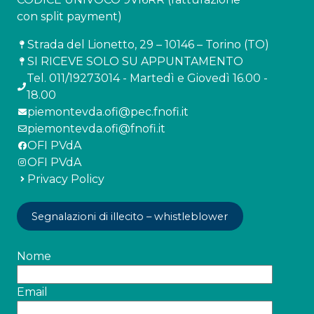
con split payment)
Strada del Lionetto, 29 – 10146 – Torino (TO)
SI RICEVE SOLO SU APPUNTAMENTO
Tel. 011/19273014 - Martedì e Giovedì 16.00 -
18.00
piemontevda.ofi@pec.fnofi.it
piemontevda.ofi@fnofi.it
OFI PVdA
OFI PVdA
Privacy Policy
Segnalazioni di illecito – whistleblower
Nome
Email