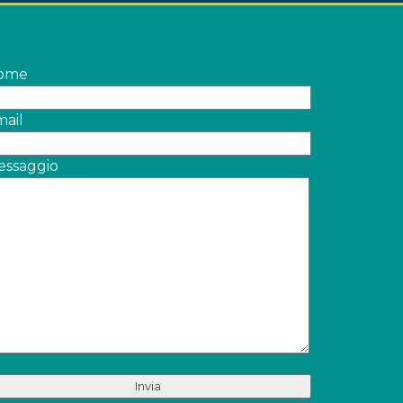
ome
ail
essaggio