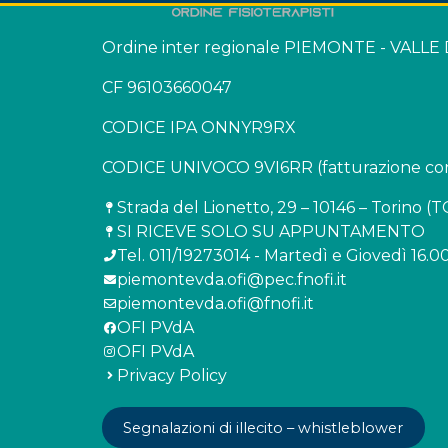
Ordine inter regionale PIEMONTE - VALLE
CF 96103660047
CODICE IPA ONNYR9RX
CODICE UNIVOCO 9VI6RR (fatturazione con
Strada del Lionetto, 29 – 10146 – Torino (T
SI RICEVE SOLO SU APPUNTAMENTO
Tel. 011/19273014 - Martedì e Giovedì 16.00
piemontevda.ofi@pec.fnofi.it
piemontevda.ofi@fnofi.it
OFI PVdA
OFI PVdA
Privacy Policy
Segnalazioni di illecito – whistleblower