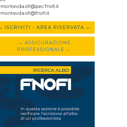
emontevda.ofi@pec.fnofi.it
emontevda.ofi@fnofi.it
→ ISCRIVITI - AREA RISERVATA ←
→ ASSICURAZIONE
PROFESSIONALE ←