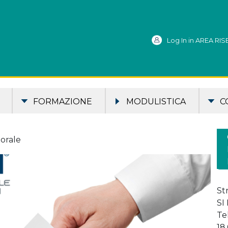
Log In in AREA RI
FORMAZIONE
MODULISTICA
C
orale
St
SI
Te
18