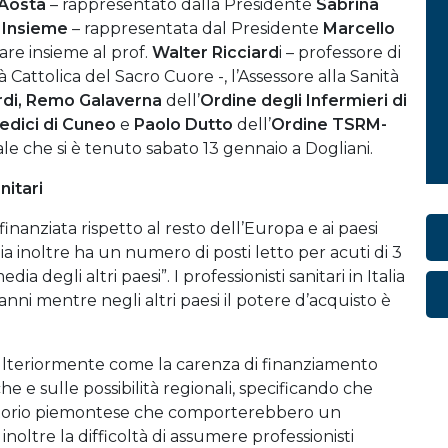
’Aosta
– rappresentato dalla Presidente
Sabrina
 Insieme
– rappresentata dal Presidente
Marcello
are insieme al prof.
Walter Ricciard
i – professore di
Cattolica del Sacro Cuore -, l’Assessore alla Sanità
di,
Remo Galaverna
dell’
Ordine degli Infermieri di
edici di Cuneo
e
Paolo Dutto
dell’
Ordine TSRM-
le che si è tenuto sabato 13 gennaio a Dogliani.
nitari
inanziata rispetto al resto dell’Europa e ai paesi
talia inoltre ha un numero di posti letto per acuti di 3
ia degli altri paesi”. I professionisti sanitari in Italia
nni mentre negli altri paesi il potere d’acquisto è
 ulteriormente come la carenza di finanziamento
e e sulle possibilità regionali, specificando che
rritorio piemontese che comporterebbero un
 inoltre la difficoltà di assumere professionisti