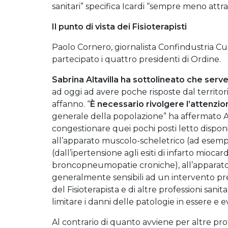
sanitari” specifica Icardi “sempre meno attra
Il punto di vista dei Fisioterapisti
Paolo Cornero, giornalista Confindustria C
partecipato i quattro presidenti di Ordine.
Sabrina Altavilla ha sottolineato che serv
ad oggi ad avere poche risposte dal territor
affanno. “
È necessario rivolgere l’attenzi
generale della popolazione” ha affermato Alt
congestionare quei pochi posti letto disponi
all’apparato muscolo-scheletrico (ad esempio
(dall’ipertensione agli esiti di infarto mioca
broncopneumopatie croniche), all’apparato 
generalmente sensibili ad un intervento prev
del Fisioterapista e di altre professioni sa
limitare i danni delle patologie in essere e 
Al contrario di quanto avviene per altre prof