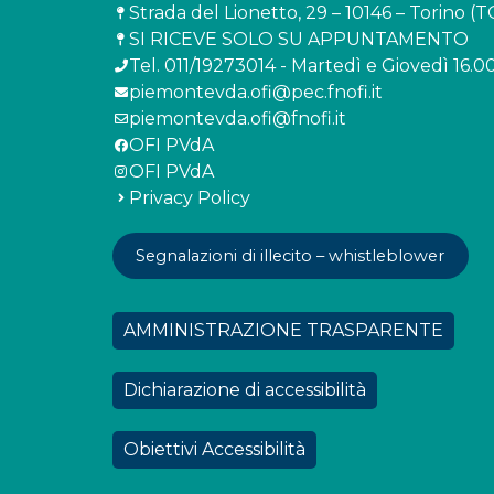
Strada del Lionetto, 29 – 10146 – Torino (T
SI RICEVE SOLO SU APPUNTAMENTO
Tel. 011/19273014 - Martedì e Giovedì 16.00
piemontevda.ofi@pec.fnofi.it
piemontevda.ofi@fnofi.it
OFI PVdA
OFI PVdA
Privacy Policy
Segnalazioni di illecito – whistleblower
AMMINISTRAZIONE TRASPARENTE
Dichiarazione di accessibilità
Obiettivi Accessibilità