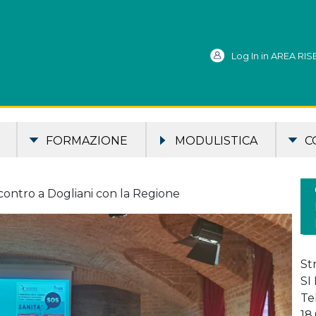
Log In in AREA RI
FORMAZIONE
MODULISTICA
C
contro a Dogliani con la Regione
St
SI
Te
18