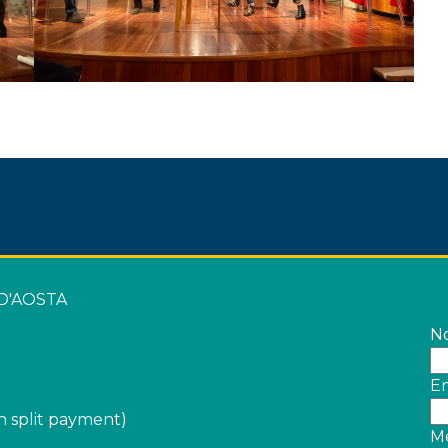
 D'AOSTA
N
Em
 split payment)
M