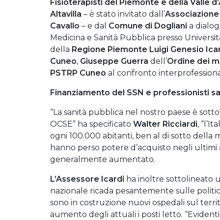
Fisioterapisti del Piemonte e della Valle d
Altavilla
– è stato invitato dall’
Associazione
Cavallo
– e dal
Comune di Dogliani
a dialog
Medicina e Sanità Pubblica presso Università 
della
Regione Piemonte
Luigi Genesio Icar
Cuneo
,
Giuseppe Guerra
dell’
Ordine dei m
PSTRP Cuneo
al confronto interprofessiona
Finanziamento del SSN e professionisti sa
“La sanità pubblica nel nostro paese è sottof
OCSE” ha specificato
Walter Ricciardi
, “l’I
ogni 100.000 abitanti, ben al di sotto della med
hanno perso potere d’acquisto negli ultimi a
generalmente aumentato.
L’Assessore Icardi
ha inoltre sottolineato
nazionale ricada pesantemente sulle politich
sono in costruzione nuovi ospedali sul te
aumento degli attuali i posti letto. “Evidenti