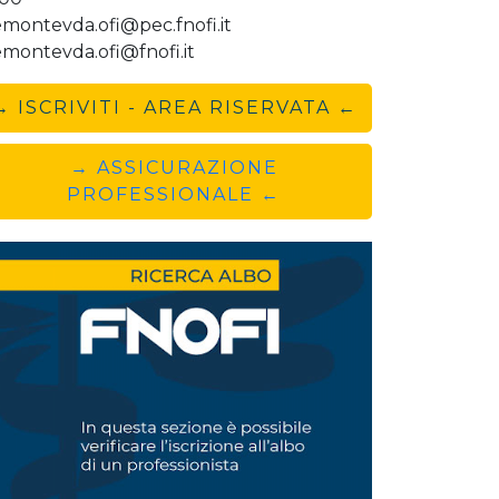
emontevda.ofi@pec.fnofi.it
emontevda.ofi@fnofi.it
→ ISCRIVITI - AREA RISERVATA ←
→ ASSICURAZIONE
PROFESSIONALE ←