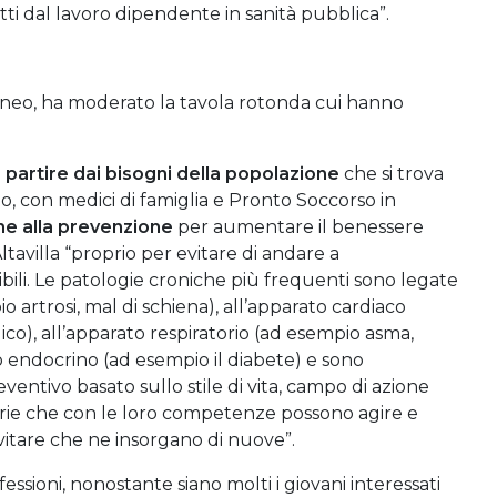
tti dal lavoro dipendente in sanità pubblica”.
uneo, ha moderato la tavola rotonda cui hanno
e partire dai bisogni della popolazione
che si trova
io, con medici di famiglia e Pronto Soccorso in
one alla prevenzione
per aumentare il benessere
avilla “proprio per evitare di andare a
bili. Le patologie croniche più frequenti sono legate
 artrosi, mal di schiena), all’apparato cardiaco
rdico), all’apparato respiratorio (ad esempio asma,
endocrino (ad esempio il diabete) e sono
entivo basato sullo stile di vita, campo di azione
nitarie che con le loro competenze possono agire e
evitare che ne insorgano di nuove”.
essioni, nonostante siano molti i giovani interessati