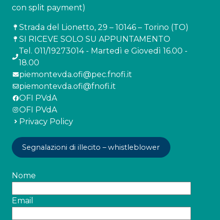
con split payment)
Strada del Lionetto, 29 – 10146 – Torino (TO)
SI RICEVE SOLO SU APPUNTAMENTO
Tel. 011/19273014 - Martedì e Giovedì 16.00 -
18.00
piemontevda.ofi@pec.fnofi.it
piemontevda.ofi@fnofi.it
OFI PVdA
OFI PVdA
Privacy Policy
Segnalazioni di illecito – whistleblower
Nome
Email