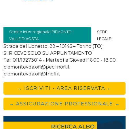
Ordine inter regionale PIEMONTE –
SEDE
VALLE D’AOSTA
LEGALE
Strada del Lionetto, 29 – 10146 – Torino (TO)
SI RICEVE SOLO SU APPUNTAMENTO
Tel. 011/19273014 - Martedì e Giovedì 16.00 - 18.00
piemontevda.ofi@pec.fnofi.it
piemontevda.ofi@fnofi.it
→ ISCRIVITI - AREA RISERVATA ←
→ ASSICURAZIONE PROFESSIONALE ←