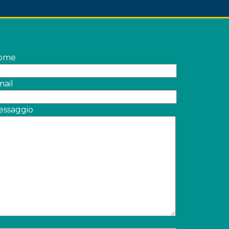
ome
ail
essaggio