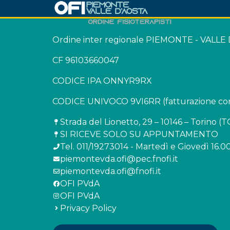
Ordine inter regionale PIEMONTE - VALLE
CF 96103660047
CODICE IPA ONNYR9RX
CODICE UNIVOCO 9VI6RR (fatturazione con
Strada del Lionetto, 29 – 10146 – Torino (T
SI RICEVE SOLO SU APPUNTAMENTO
Tel. 011/19273014 - Martedì e Giovedì 16.00
piemontevda.ofi@pec.fnofi.it
piemontevda.ofi@fnofi.it
OFI PVdA
OFI PVdA
Privacy Policy