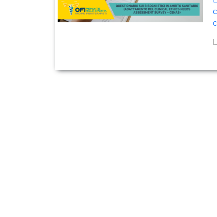
c
c
L