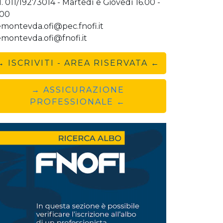
l. 011/19273014 - Martedì e Giovedì 16.00 -
.00
emontevda.ofi@pec.fnofi.it
emontevda.ofi@fnofi.it
→ ISCRIVITI - AREA RISERVATA ←
→ ASSICURAZIONE
PROFESSIONALE ←