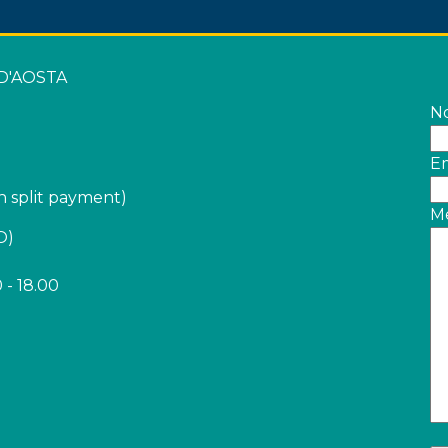
 D'AOSTA
N
Em
 split payment)
M
O)
 - 18.00