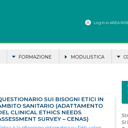
Log In in AREA RI
FORMAZIONE
MODULISTICA
C
QUESTIONARIO SUI BISOGNI ETICI IN
AMBITO SANITARIO (ADATTAMENTO
DEL CLINICAL ETHICS NEEDS
St
ASSESSMENT SURVEY – CENAS)
SI
’etica è la riflessione sistematica su fatti, valori,