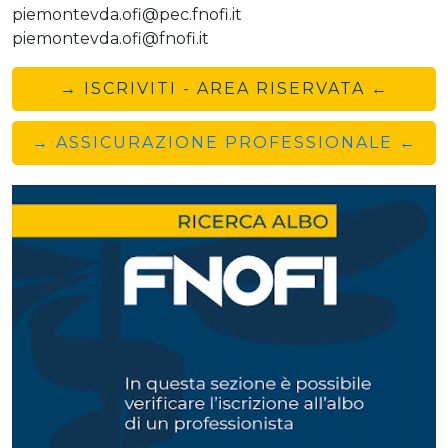
piemontevda.ofi@pec.fnofi.it
piemontevda.ofi@fnofi.it
→ ISCRIVITI - AREA RISERVATA ←
→ ASSICURAZIONE PROFESSIONALE ←