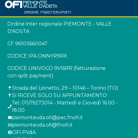
Ordine inter regionale PIEMONTE - VALLE
D'AOSTA
CF 96103660047
CODICE IPA ONNYR9RX
CODICE UNIVOCO 9VI6RR (fatturazione
con split payment)
Strada del Lionetto, 29 – 10146 – Torino (TO)
SI RICEVE SOLO SU APPUNTAMENTO
Tel. 011/19273014 - Martedì e Giovedì 16.00 -
18.00
piemontevda.ofi@pec.fnofi.it
piemontevda.ofi@fnofi.it
OFI PVdA