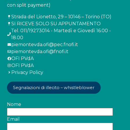
con split payment)
Strada del Lionetto, 29 – 10146 – Torino (TO)
SI RICEVE SOLO SU APPUNTAMENTO
Tel. 011/19273014 - Martedì e Giovedì 16.00 -
18.00
piemontevda.ofi@pec.fnofi.it
piemontevda.ofi@fnofi.it
OFI PVdA
OFI PVdA
Privacy Policy
Segnalazioni di illecito – whistleblower
Nome
Email