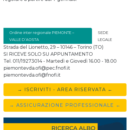
Ordine inter regionale PIEMONTE –
SEDE
VALLE D’AOSTA
LEGALE
Strada del Lionetto, 29 – 10146 – Torino (TO)
SI RICEVE SOLO SU APPUNTAMENTO
Tel. 011/19273014 - Martedì e Giovedì 16.00 - 18.00
piemontevda.ofi@pec.fnofi.it
piemontevda.ofi@fnofi.it
→ ISCRIVITI - AREA RISERVATA ←
→ ASSICURAZIONE PROFESSIONALE ←