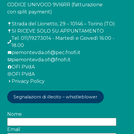
CODICE UNIVOCO 9VI6RR (fatturazione
con split payment)
Strada del Lionetto, 29 – 10146 – Torino (TO)
SI RICEVE SOLO SU APPUNTAMENTO
Tel. 011/19273014 - Martedì e Giovedì 16.00 -
18.00
piemontevda.ofi@pec.fnofi.it
piemontevda.ofi@fnofi.it
OFI PVdA
OFI PVdA
Privacy Policy
Segnalazioni di illecito – whistleblower
Nome
Email