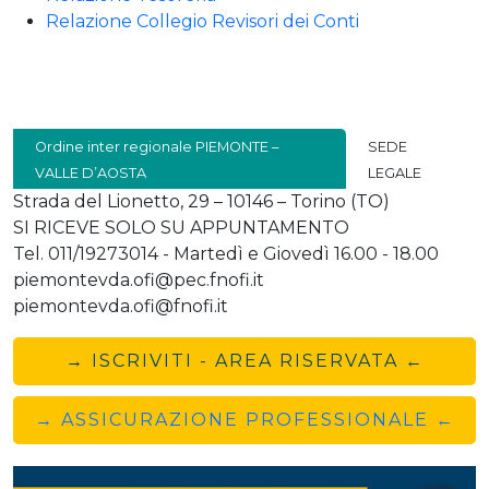
Relazione Collegio Revisori dei Conti
Ordine inter regionale PIEMONTE –
SEDE
VALLE D’AOSTA
LEGALE
Strada del Lionetto, 29 – 10146 – Torino (TO)
SI RICEVE SOLO SU APPUNTAMENTO
Tel. 011/19273014 - Martedì e Giovedì 16.00 - 18.00
piemontevda.ofi@pec.fnofi.it
piemontevda.ofi@fnofi.it
→ ISCRIVITI - AREA RISERVATA ←
→ ASSICURAZIONE PROFESSIONALE ←