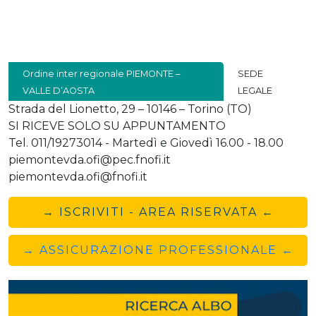
Ordine inter regionale PIEMONTE –
SEDE
VALLE D’AOSTA
LEGALE
Strada del Lionetto, 29 – 10146 – Torino (TO)
SI RICEVE SOLO SU APPUNTAMENTO
Tel. 011/19273014 - Martedì e Giovedì 16.00 - 18.00
piemontevda.ofi@pec.fnofi.it
piemontevda.ofi@fnofi.it
→ ISCRIVITI - AREA RISERVATA ←
→ ASSICURAZIONE PROFESSIONALE ←