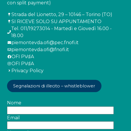
con split payment)
Strada del Lionetto, 29 – 10146 – Torino (TO)
SI RICEVE SOLO SU APPUNTAMENTO
Tel. 011/19273014 - Martedì e Giovedì 16.00 -
18.00
piemontevda.ofi@pec.fnofi.it
piemontevda.ofi@fnofi.it
OFI PVdA
OFI PVdA
Privacy Policy
Segnalazioni di illecito – whistleblower
Nome
Email