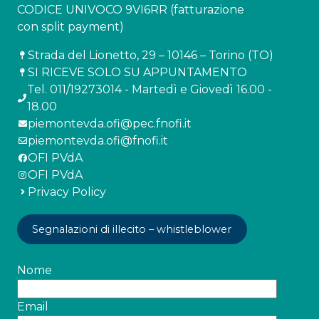
CODICE UNIVOCO 9VI6RR (fatturazione
con split payment)
Strada del Lionetto, 29 – 10146 – Torino (TO)
SI RICEVE SOLO SU APPUNTAMENTO
Tel. 011/19273014 - Martedì e Giovedì 16.00 -
18.00
piemontevda.ofi@pec.fnofi.it
piemontevda.ofi@fnofi.it
OFI PVdA
OFI PVdA
Privacy Policy
Segnalazioni di illecito – whistleblower
Nome
Email