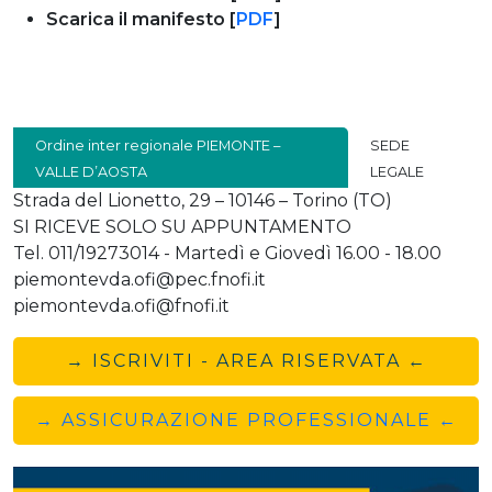
Scarica il manifesto [
PDF
]
Ordine inter regionale PIEMONTE –
SEDE
VALLE D’AOSTA
LEGALE
Strada del Lionetto, 29 – 10146 – Torino (TO)
SI RICEVE SOLO SU APPUNTAMENTO
Tel. 011/19273014 - Martedì e Giovedì 16.00 - 18.00
piemontevda.ofi@pec.fnofi.it
piemontevda.ofi@fnofi.it
→ ISCRIVITI - AREA RISERVATA ←
→ ASSICURAZIONE PROFESSIONALE ←