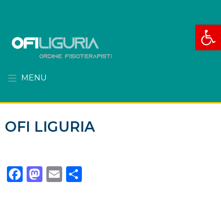
Apri la
MENU
OFI LIGURIA
Facebook
Mastodon
Email
Condividi