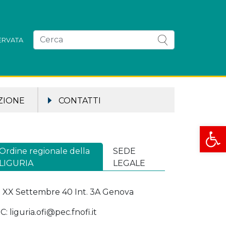
SERVATA
ZIONE
CONTATTI
Apri la
Ordine regionale della
SEDE
LIGURIA
LEGALE
a XX Settembre 40 Int. 3A Genova
C: liguria.ofi@pec.fnofi.it