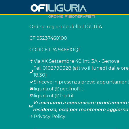
Ordine regionale della LIGURIA
CF 95237460100
CODICE IPA 946EX1QI
Via XX Settembre 40 Int. 3A - Genova
Tel. 0102790328 (attivo il lunedì dalle ore 
18.30)
Si riceve in presenza previo appuntament
liguria.ofi@pec.fnofi.it
liguria.ofi@fnofi.it
Vi invitiamo a comunicare prontamente ev
residenza, ecc) per mantenere aggiornat
Privacy Policy