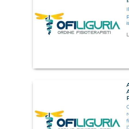
I
p
i
L
G
r
f
l