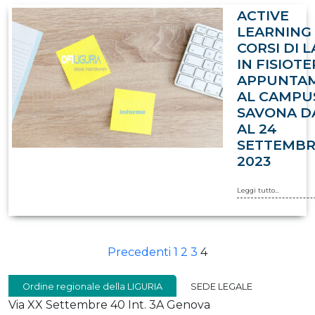
ACTIVE
LEARNING 
CORSI DI 
IN FISIOTE
APPUNTA
AL CAMPUS
SAVONA D
AL 24
SETTEMB
2023
Leggi tutto...
PAGINAZIONE
Precedenti
1
2
3
4
DEGLI
Ordine regionale della LIGURIA
SEDE LEGALE
ARTICOLI
Via XX Settembre 40 Int. 3A Genova