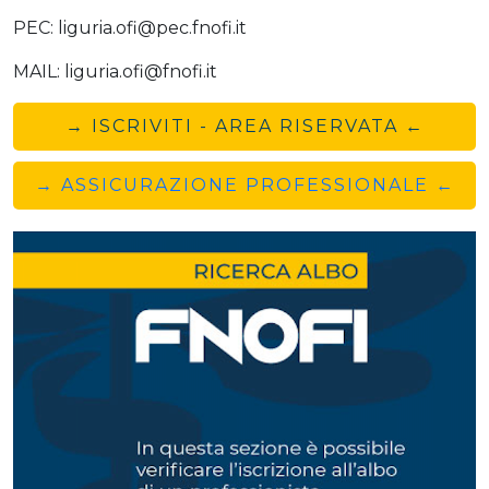
PEC: liguria.ofi@pec.fnofi.it
MAIL: liguria.ofi@fnofi.it
→ ISCRIVITI - AREA RISERVATA ←
→ ASSICURAZIONE PROFESSIONALE ←