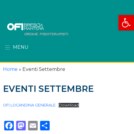
Apri la
MENU
Home
»
Eventi Settembre
EVENTI SETTEMBRE
OFI LOCANDINA GENERALE
Download
Facebook
Mastodon
Email
Condividi