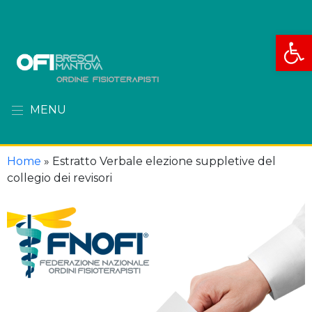
Apri la
MENU
Home
»
Estratto Verbale elezione suppletive del
collegio dei revisori