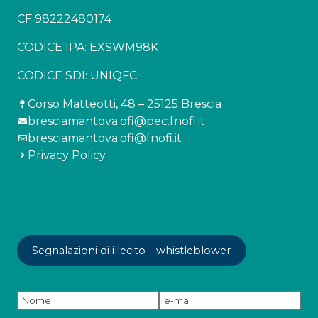
CF 98222480174
CODICE IPA: EXSWM98K
CODICE SDI: UNIQFC
Corso Matteotti, 48 – 25125 Brescia
bresciamantova.ofi@pec.fnofi.it
bresciamantova.ofi@fnofi.it
Privacy Policy
Segnalazioni di illecito – whistleblower