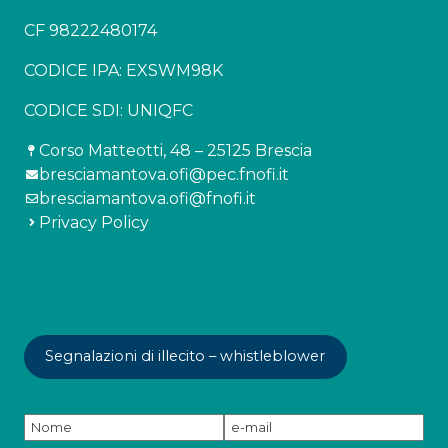
CF 98222480174
CODICE IPA: EXSWM98K
CODICE SDI: UNIQFC
Corso Matteotti, 48 – 25125 Brescia
bresciamantova.ofi@pec.fnofi.it
bresciamantova.ofi@fnofi.it
Privacy Policy
Segnalazioni di illecito – whistleblower