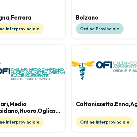
gna,Ferrara
Bolzano
ne Interprovinciale
Ordine Provinciale
iari,Medio
Caltanissetta,Enna,A
idano,Nuoro,Ogliastra,Oristano,Sulcis
iente
ne Interprovinciale
Ordine Interprovinciale