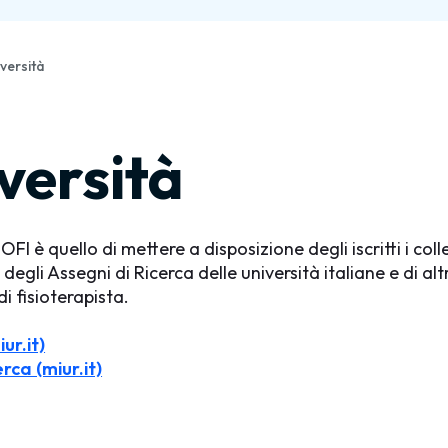
versità
versità
FI è quello di mettere a disposizione degli iscritti i coll
egli Assegni di Ricerca delle università italiane e di alt
i fisioterapista.
ur.it)
rca (miur.it)