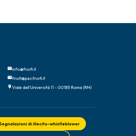
info@fnofi.it
fnofi@pec.fnofi.it
Viale dell'Università 11 - 00185 Roma (RM)
Segnalazioni di illecito–whistleblower