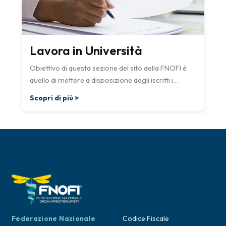
Lavora in Università
Obiettivo di questa sezione del sito della FNOFI è
quello di mettere a disposizione degli iscritti i
collegamenti diretti verso i siti del MIUR che
Scopri di più >
raccolgono i bandi di Dottorato di Ricerca e degli
Assegni di Ricerca delle università italiane e di altri
enti assimilabili a cui possono accedere anche gli
esercenti la professione sanitaria di fisioterapista.
Federazione Nazionale
Codice Fiscale