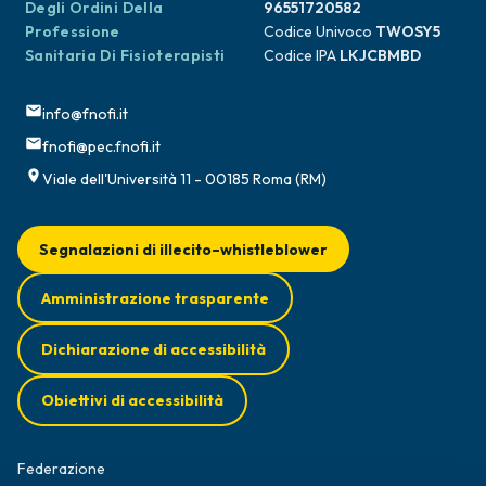
Degli Ordini Della
96551720582
Professione
Codice Univoco
TWOSY5
Sanitaria Di Fisioterapisti
Codice IPA
LKJCBMBD
info@fnofi.it
fnofi@pec.fnofi.it
Viale dell'Università 11 - 00185 Roma (RM)
Segnalazioni di illecito–whistleblower
Amministrazione trasparente
Dichiarazione di accessibilità
Obiettivi di accessibilità
Federazione