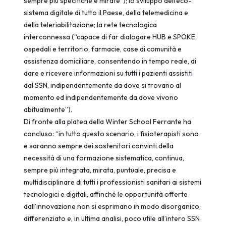
sempre più specifiche e mirate”); lo sviluppo dell’eco-
sistema digitale di tutto il Paese, della telemedicina e
della teleriabilitazione; la rete tecnologica
interconnessa (“capace di far dialogare HUB e SPOKE,
ospedali e territorio, farmacie, case di comunità e
assistenza domiciliare, consentendo in tempo reale, di
dare e ricevere informazioni su tutti i pazienti assistiti
dal SSN, indipendentemente da dove si trovano al
momento ed indipendentemente da dove vivono
abitualmente”).
Di fronte alla platea della Winter School Ferrante ha
concluso: “in tutto questo scenario, i fisioterapisti sono
e saranno sempre dei sostenitori convinti della
necessità di una formazione sistematica, continua,
sempre più integrata, mirata, puntuale, precisa e
multidisciplinare di tutti i professionisti sanitari ai sistemi
tecnologici e digitali, affinché le opportunità offerte
dall’innovazione non si esprimano in modo disorganico,
differenziato e, in ultima analisi, poco utile all’intero SSN