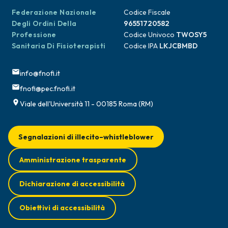
Federazione Nazionale
Codice Fiscale
Degli Ordini Della
96551720582
Professione
Codice Univoco
TWOSY5
Sanitaria Di Fisioterapisti
Codice IPA
LKJCBMBD
info@fnofi.it
fnofi@pec.fnofi.it
Viale dell'Università 11 - 00185 Roma (RM)
Segnalazioni di illecito–whistleblower
Amministrazione trasparente
Dichiarazione di accessibilità
Obiettivi di accessibilità