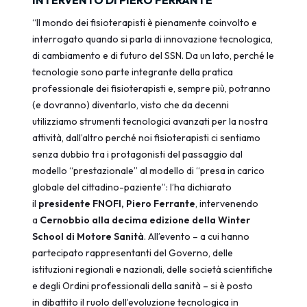
INTERVENTO DI PIERO FERRANTE
“Il mondo dei fisioterapisti è pienamente coinvolto e
interrogato quando si parla di innovazione tecnologica,
di cambiamento e di futuro del SSN. Da un lato, perché le
tecnologie sono parte integrante della pratica
professionale dei fisioterapisti e, sempre più, potranno
(e dovranno) diventarlo, visto che da decenni
utilizziamo strumenti tecnologici avanzati per la nostra
attività, dall’altro perché noi fisioterapisti ci sentiamo
senza dubbio tra i protagonisti del passaggio dal
modello “prestazionale” al modello di “presa in carico
globale del cittadino-paziente”: l’ha dichiarato
il
presidente FNOFI, Piero Ferrante
, intervenendo
a
Cernobbio alla decima edizione della Winter
School di Motore Sanità
. All’evento – a cui hanno
partecipato rappresentanti del Governo, delle
istituzioni regionali e nazionali, delle società scientifiche
e degli Ordini professionali della sanità – si è posto
in dibattito il ruolo dell’evoluzione tecnologica in