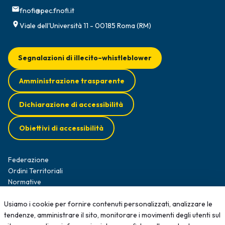
fnofi@pec.fnofi.it
Viale dell'Università 11 - 00185 Roma (RM)
Segnalazioni di illecito–whistleblower
Amministrazione trasparente
Dichiarazione di accessibilità
Obiettivi di accessibilità
Federazione
Ordini Territoriali
Normative
Diffusione Survey
Opportunità professionali
Usiamo i cookie per fornire contenuti personalizzati, analizzare le
Formazione
tendenze, amministrare il sito, monitorare i movimenti degli utenti sul