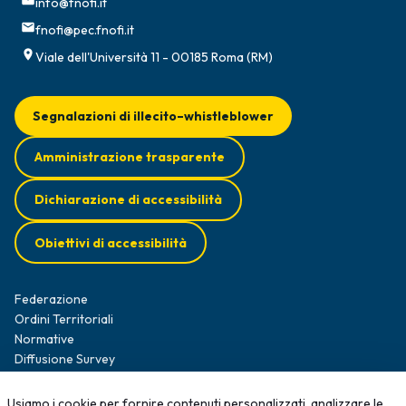
info@fnofi.it
fnofi@pec.fnofi.it
Viale dell'Università 11 - 00185 Roma (RM)
Segnalazioni di illecito–whistleblower
Amministrazione trasparente
Dichiarazione di accessibilità
Obiettivi di accessibilità
Federazione
Ordini Territoriali
Normative
Diffusione Survey
Opportunità professionali
Formazione
Usiamo i cookie per fornire contenuti personalizzati, analizzare le